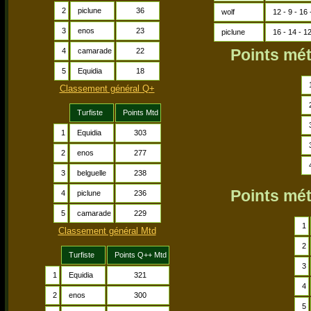
2
piclune
36
wolf
12 - 9 - 16 
3
enos
23
piclune
16 - 14 - 12
Points mé
4
camarade
22
5
Equidia
18
Classement général Q+
Turfiste
Points Mtd
1
Equidia
303
2
enos
277
3
belguelle
238
Points mé
4
piclune
236
5
camarade
229
1
Classement général Mtd
2
Turfiste
Points Q++ Mtd
3
1
Equidia
321
4
2
enos
300
5